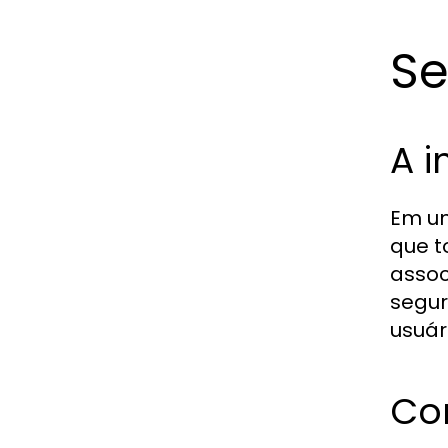
Se
A 
Em um
que t
assoc
segur
usuár
Co