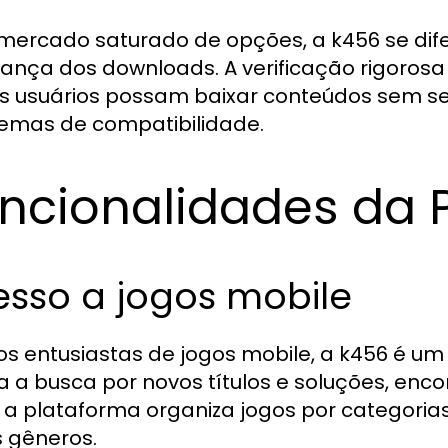
ercado saturado de opções, a k456 se dife
ança dos downloads. A verificação rigorosa
s usuários possam baixar conteúdos sem 
emas de compatibilidade.
ncionalidades da 
esso a jogos mobile
os entusiastas de jogos mobile, a k456 é um
ita a busca por novos títulos e soluções, enco
, a plataforma organiza jogos por categoria
 gêneros.