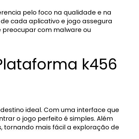
rencia pelo foco na qualidade e na
 de cada aplicativo e jogo assegura
se preocupar com malware ou
Plataforma k456
 destino ideal. Com uma interface que
ntrar o jogo perfeito é simples. Além
s, tornando mais fácil a exploração de