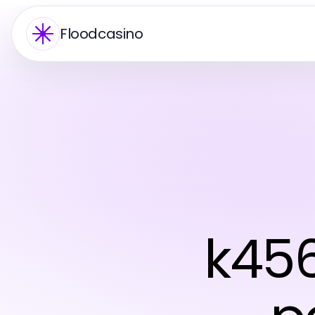
Floodcasino
k456