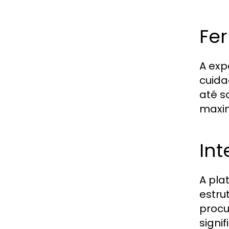
Fer
A exp
cuida
até s
maxim
In
A pla
estru
procu
signi