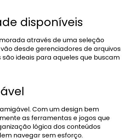
de disponíveis
primorada através de uma seleção
 vão desde gerenciadores de arquivos
s são ideais para aqueles que buscam
gável
e amigável. Com um design bem
amente as ferramentas e jogos que
ganização lógica dos conteúdos
podem navegar sem esforço.