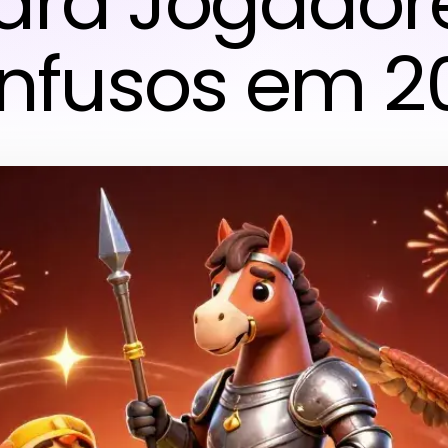
ara Jogador
nfusos em 2