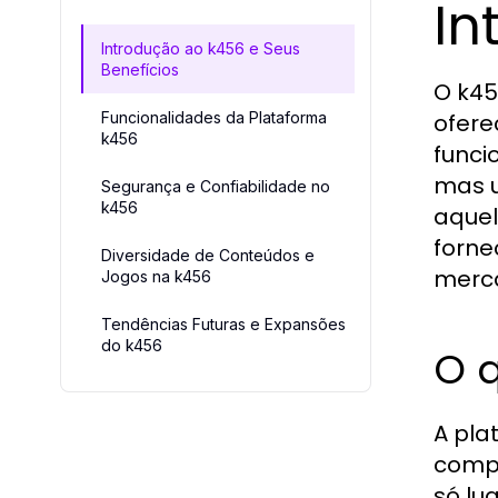
In
Introdução ao k456 e Seus
Benefícios
O k45
Funcionalidades da Plataforma
ofere
k456
funci
mas u
Segurança e Confiabilidade no
k456
aquel
forne
Diversidade de Conteúdos e
merc
Jogos na k456
Tendências Futuras e Expansões
do k456
O 
A pla
compl
só lu